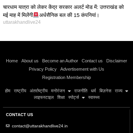
चारधाम यात्रा को लेकर केंद्र सरकार अलर्ट मोड में: उत्तराखंड को
मई माह में मिलेंगी
अर्धसैनिक बल की 15 कंपनियां।
uttarakhandlive24
Instagram stylish bio
Home
About us
Become an Author
Contact us
Disclaimer
Privacy Policy
Advertisement with Us
Registration Membership
होम
राष्ट्रीय
अंतर्राष्ट्रीय
मनोरंजन
राजनीति
धर्म
बिज़नेस
राज्य
लाइफस्टाइल
शिक्षा
स्पोर्ट्स
स्वास्थ्य
CONTACT US
contact@uttarakhandlive24.in