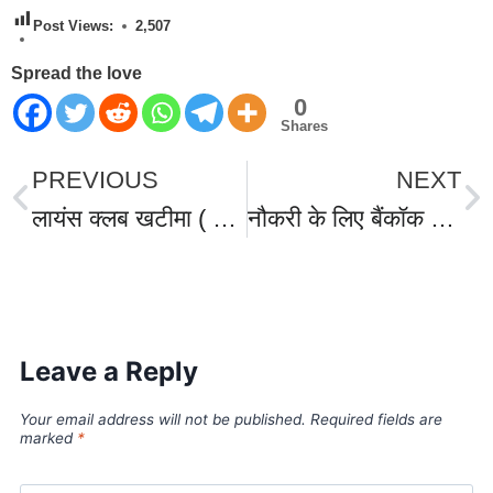
Post Views:
2,507
Spread the love
0
Shares
PREVIOUS
NEXT
लायंस क्लब खटीमा ( सेवा ) के अध्यक्ष जितेंद्र पारुथी बने लायंस क्लब के जोन चेयरपर्सन
नौकरी के लिए बैंकॉक गए खटीमा-बनबसा के लड़कों को म्यांमार में बनाया बंधक, म्यांमार में फंसे पांच लोगों को भारत वापस लाने की परिजनों ने की मांग।
World Best Business Opportunity in Network Marketing
laminate brands in India
IT Companies in Madurai
Leave a Reply
Your email address will not be published.
Required fields are
marked
*