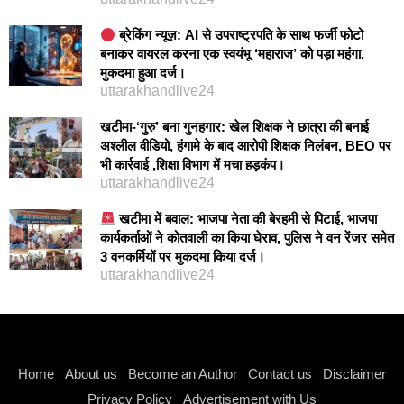
ब्रेकिंग न्यूज़: AI से उपराष्ट्रपति के साथ फर्जी फोटो
बनाकर वायरल करना एक स्वयंभू ‘महाराज’ को पड़ा महंगा,
मुकदमा हुआ दर्ज।
uttarakhandlive24
खटीमा-‘गुरु’ बना गुनहगार: खेल शिक्षक ने छात्रा की बनाई
अश्लील वीडियो, हंगामे के बाद आरोपी शिक्षक निलंबन, BEO पर
भी कार्रवाई ,शिक्षा विभाग में मचा हड़कंप।
uttarakhandlive24
खटीमा में बवाल: भाजपा नेता की बेरहमी से पिटाई, भाजपा
कार्यकर्ताओं ने कोतवाली का किया घेराव, पुलिस ने वन रेंजर समेत
3 वनकर्मियों पर मुकदमा किया दर्ज।
uttarakhandlive24
Instagram stylish bio
Home
About us
Become an Author
Contact us
Disclaimer
Privacy Policy
Advertisement with Us