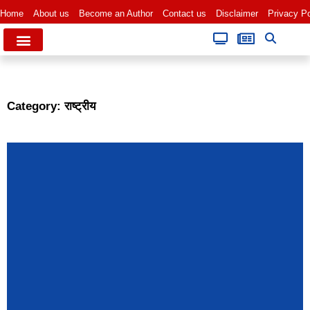
Home
About us
Become an Author
Contact us
Disclaimer
Privacy Po
Category: राष्ट्रीय