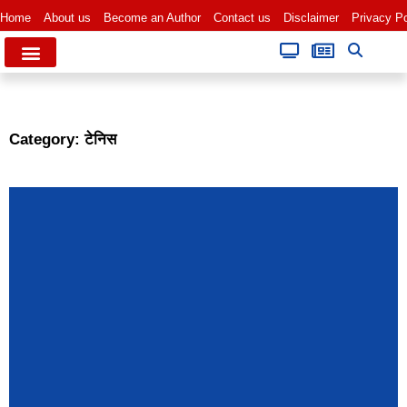
Home
About us
Become an Author
Contact us
Disclaimer
Privacy Po
Category: टेनिस