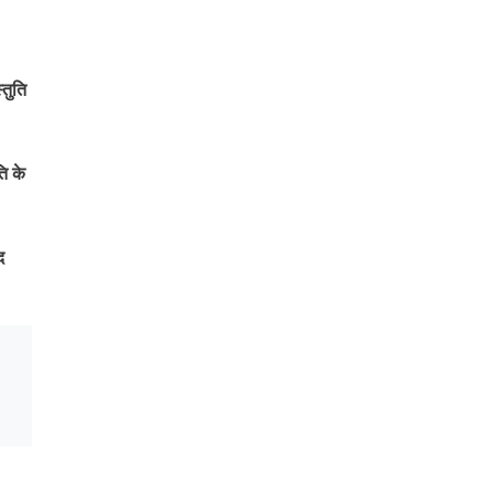
्तुति
ि के
द