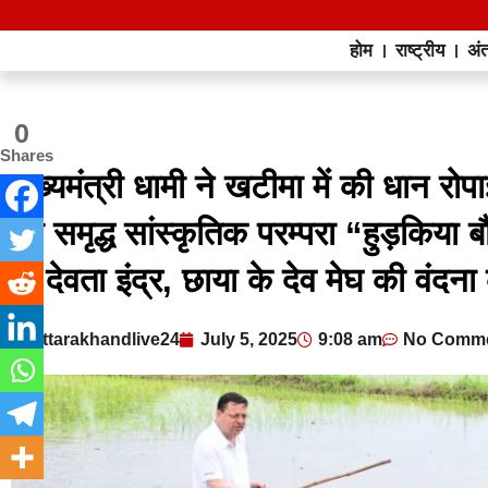
होम
राष्ट्रीय
अंत
0
Shares
मुख्यमंत्री धामी ने खटीमा में की धान र
की समृद्ध सांस्कृतिक परम्परा “हुड़किया बौ
के देवता इंद्र, छाया के देव मेघ की वंदन
uttarakhandlive24
July 5, 2025
9:08 am
No Comm