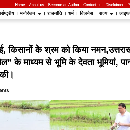
Home
About us
Become an Author
Contact us
Disclaimer
P
र्राष्ट्रीय
मनोरंजन
राजनीति
धर्म
बिज़नेस
राज्य
लाइफ
World Best Business Opportunity in Network Marketing
laminate brands in India
IT Companies in Madurai
ोपाई, किसानों के श्रम को किया नमन,उत्तरा
ल” के माध्यम से भूमि के देवता भूमियां, पा
ा की।
ents