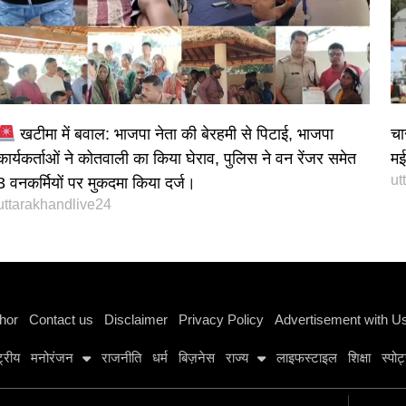
खटीमा में बवाल: भाजपा नेता की बेरहमी से पिटाई, भाजपा
चा
कार्यकर्ताओं ने कोतवाली का किया घेराव, पुलिस ने वन रेंजर समेत
मई 
ut
3 वनकर्मियों पर मुकदमा किया दर्ज।
uttarakhandlive24
Instagram stylish bio
hor
Contact us
Disclaimer
Privacy Policy
Advertisement with U
्ट्रीय
मनोरंजन
राजनीति
धर्म
बिज़नेस
राज्य
लाइफस्टाइल
शिक्षा
स्पोर्