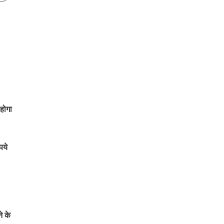
होगा
पये
े के