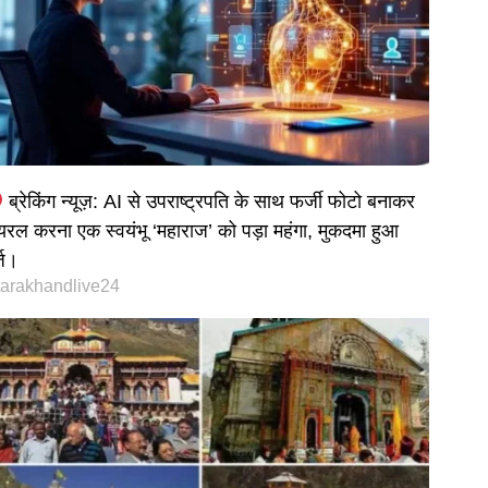
ब्रेकिंग न्यूज़: AI से उपराष्ट्रपति के साथ फर्जी फोटो बनाकर
यरल करना एक स्वयंभू ‘महाराज’ को पड़ा महंगा, मुकदमा हुआ
्ज।
tarakhandlive24