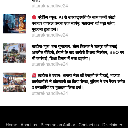
संवाद
uttarakhandlive24
ब्रेकिंग न्यूज़: AI से उपराष्ट्रपति के साथ फर्जी फोटो
बनाकर वायरल करना एक स्वयंभू ‘महाराज’ को पड़ा महंगा,
मुकदमा हुआ दर्ज।
uttarakhandlive24
खटीमा-‘गुरु’ बना गुनहगार: खेल शिक्षक ने छात्रा की बनाई
अश्लील वीडियो, हंगामे के बाद आरोपी शिक्षक निलंबन, BEO पर
भी कार्रवाई ,शिक्षा विभाग में मचा हड़कंप।
uttarakhandlive24
खटीमा में बवाल: भाजपा नेता की बेरहमी से पिटाई, भाजपा
कार्यकर्ताओं ने कोतवाली का किया घेराव, पुलिस ने वन रेंजर समेत
3 वनकर्मियों पर मुकदमा किया दर्ज।
uttarakhandlive24
Instagram stylish bio
Home
About us
Become an Author
Contact us
Disclaimer