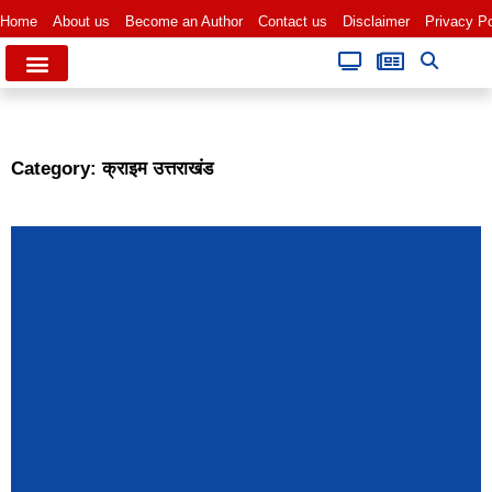
Home
About us
Become an Author
Contact us
Disclaimer
Privacy Po
Category: क्राइम उत्तराखंड