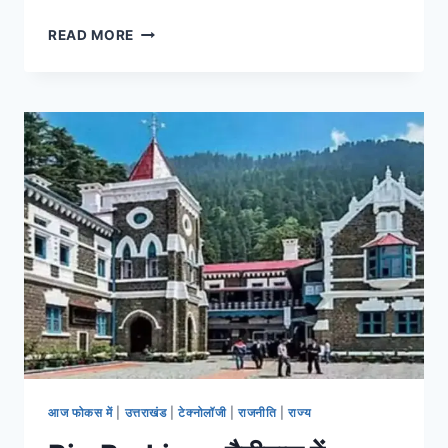
READ MORE
आज फोकस में
|
उत्तराखंड
|
टेक्नोलॉजी
|
राजनीति
|
राज्य