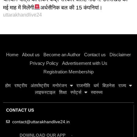
मई माह में मिलेंगी
अर्धसैनिक बल की 15 कंपनियां।
uttarakhandlive24
Instagram stylish bio
Home
About us
Become an Author
Contact us
Disclaimer
Privacy Policy
Advertisement with Us
Registration Membership
होम
राष्ट्रीय
अंतर्राष्ट्रीय
मनोरंजन
राजनीति
धर्म
बिज़नेस
राज्य
लाइफस्टाइल
शिक्षा
स्पोर्ट्स
स्वास्थ्य
CONTACT US
contact@uttarakhandlive24.in
DOWNLOAD OUR APP