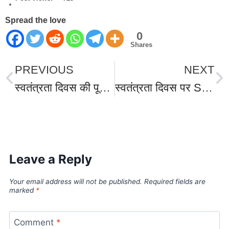
Spread the love
0
Shares
PREVIOUS
NEXT
स्वतंत्रता दिवस की पूर्व संध्या पर कमांडेंट 57वीं वाहिनी SSB ने भारत-नेपाल अंतरराष्ट्रीय सीमा चौकियों का निरीक्षण कर जवानों का उत्साह बढ़ा सुरक्षा प्रबंधों का लिया जायज़ा।
स्वतंत्रता दिवस पर STF/ANTF कुमाऊं यूनिट रुद्रपुर के जवानों को पुलिस महानिदेशक प्रशस्ती डिस्क गोल्ड मेडल से किया सम्मानित।
World Best Business Opportunity in Network Marketing
laminate brands in India
IT Companies in Madurai
Leave a Reply
Your email address will not be published.
Required fields are
marked
*
Comment
*