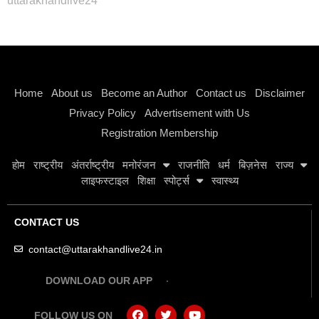
uttarakhandlive24
Instagram stylish bio
Home
About us
Become an Author
Contact us
Disclaimer
Privacy Policy
Advertisement with Us
Registration Membership
होम
राष्ट्रीय
अंतर्राष्ट्रीय
मनोरंजन
राजनीति
धर्म
बिज़नेस
राज्य
लाइफस्टाइल
शिक्षा
स्पोर्ट्स
स्वास्थ्य
CONTACT US
contact@uttarakhandlive24.in
DOWNLOAD OUR APP
FOLLOW US ON