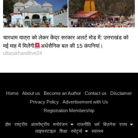
चारधाम यात्रा को लेकर केंद्र सरकार अलर्ट मोड में: उत्तराखंड को
मई माह में मिलेंगी
अर्धसैनिक बल की 15 कंपनियां।
uttarakhandlive24
Instagram stylish bio
Home
About us
Become an Author
Contact us
Disclaimer
Privacy Policy
Advertisement with Us
Registration Membership
होम
राष्ट्रीय
अंतर्राष्ट्रीय
मनोरंजन
राजनीति
धर्म
बिज़नेस
राज्य
लाइफस्टाइल
शिक्षा
स्पोर्ट्स
स्वास्थ्य