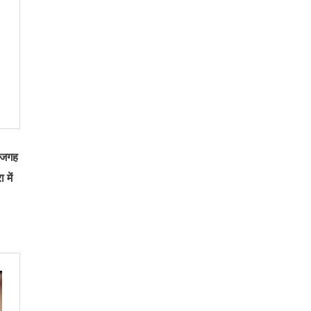
क जगह
में