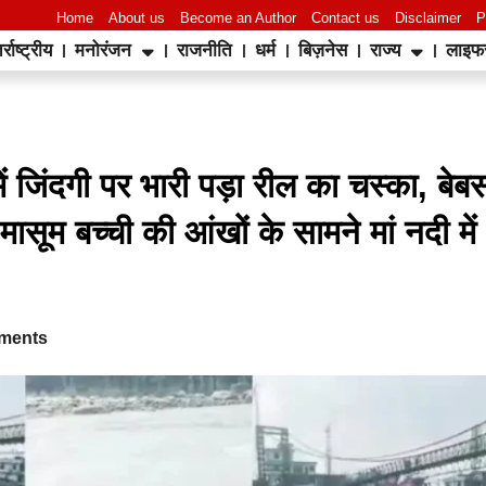
Home
About us
Become an Author
Contact us
Disclaimer
P
र्राष्ट्रीय
मनोरंजन
राजनीति
धर्म
बिज़नेस
राज्य
लाइफ
World Best Business Opportunity in Network Marketing
laminate brands in India
IT Companies in Madurai
ं जिंदगी पर भारी पड़ा रील का चस्का, बेब
मासूम बच्ची की आंखों के सामने मां नदी में
ments