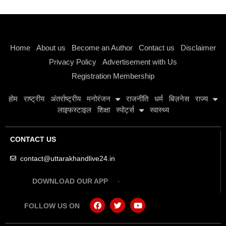
Instagram stylish bio
Home
About us
Become an Author
Contact us
Disclaimer
Privacy Policy
Advertisement with Us
Registration Membership
होम
राष्ट्रीय
अंतर्राष्ट्रीय
मनोरंजन
राजनीति
धर्म
बिज़नेस
राज्य
लाइफस्टाइल
शिक्षा
स्पोर्ट्स
स्वास्थ्य
CONTACT US
contact@uttarakhandlive24.in
DOWNLOAD OUR APP
FOLLOW US ON