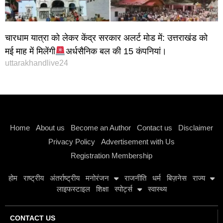
चारधाम यात्रा को लेकर केंद्र सरकार अलर्ट मोड में: उत्तराखंड को
मई माह में मिलेंगी
अर्धसैनिक बल की 15 कंपनियां।
uttarakhandlive24
Instagram stylish bio
Home
About us
Become an Author
Contact us
Disclaimer
Privacy Policy
Advertisement with Us
Registration Membership
होम
राष्ट्रीय
अंतर्राष्ट्रीय
मनोरंजन
राजनीति
धर्म
बिज़नेस
राज्य
लाइफस्टाइल
शिक्षा
स्पोर्ट्स
स्वास्थ्य
CONTACT US