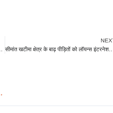
NEX
े पीटा ,मारपीट का वीडियो वायरल होने पर लोगों ने थाने में किया हंगामा, SSP ने दरोगा को किया लाइन हाजिर।
सीमांत खटीमा क्षेत्र के बाढ़ पीड़ितों को लॉयन्स इंटरनेशनल द्वारा भेजी राहत सामग्री को क्लब की खटीम
d
*