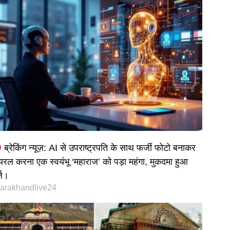
ब्रेकिंग न्यूज़: AI से उपराष्ट्रपति के साथ फर्जी फोटो बनाकर
यरल करना एक स्वयंभू ‘महाराज’ को पड़ा महंगा, मुकदमा हुआ
्ज।
tarakhandlive24