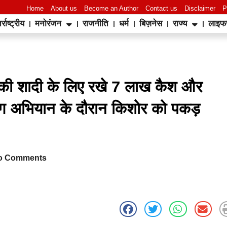
Home
About us
Become an Author
Contact us
Disclaimer
P
र्राष्ट्रीय
मनोरंजन
राजनीति
धर्म
बिज़नेस
राज्य
लाइफ
World Best Business Opportunity in Network Marketing
laminate brands in India
IT Companies in Madurai
 की शादी के लिए रखे 7 लाख कैश और
िंग अभियान के दौरान किशोर को पकड़
o Comments