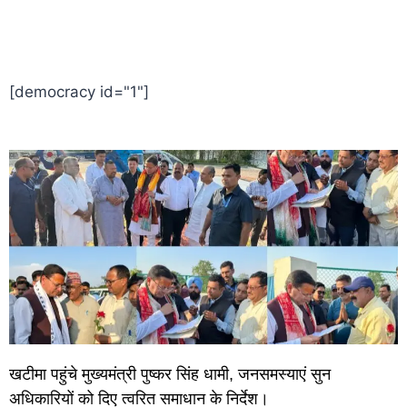
World Best Business Opportunity in Network Marketing
laminate brands in India
IT Companies in Madurai
[democracy id="1"]
खटीमा पहुंचे मुख्यमंत्री पुष्कर सिंह धामी, जनसमस्याएं सुन
अधिकारियों को दिए त्वरित समाधान के निर्देश।