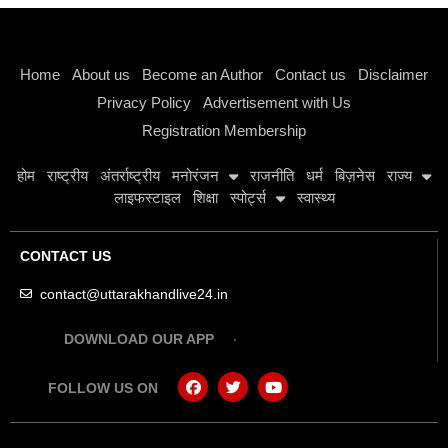
Instagram stylish bio
Home
About us
Become an Author
Contact us
Disclaimer
Privacy Policy
Advertisement with Us
Registration Membership
होम
राष्ट्रीय
अंतर्राष्ट्रीय
मनोरंजन
राजनीति
धर्म
बिज़नेस
राज्य
लाइफस्टाइल
शिक्षा
स्पोर्ट्स
स्वास्थ्य
CONTACT US
contact@uttarakhandlive24.in
DOWNLOAD OUR APP
FOLLOW US ON