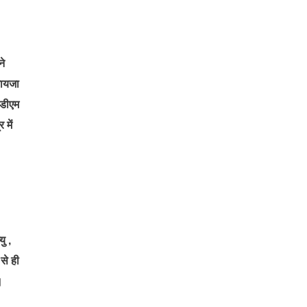
ने
जायजा
 डीएम
 में
ु ,
से ही
।