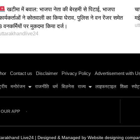
खटीमा में बवाल: भाजपा नेता की बेरहमी से पिटाई, भाजपा
चा
कार्यकर्ताओं ने कोतवाली का किया घेराव, पुलिस ने वन रेंजर समेत
मई 
ut
3 वनकर्मियों पर मुकदमा किया दर्ज।
uttarakhandlive24
Instagram stylish bio
hor
Contact us
Disclaimer
Privacy Policy
Advertisement with U
्ट्रीय
मनोरंजन
राजनीति
धर्म
बिज़नेस
राज्य
लाइफस्टाइल
शिक्षा
स्पोर्
OUR APP
tarakhand Live24 | Designed & Managed by
Website designing compa