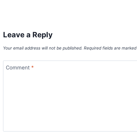
World Best Business Opportunity in Network Marketing
laminate brands in India
IT Companies in Madurai
Leave a Reply
Your email address will not be published.
Required fields are marke
Comment
*