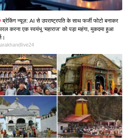
ब्रेकिंग न्यूज़: AI से उपराष्ट्रपति के साथ फर्जी फोटो बनाकर
यरल करना एक स्वयंभू ‘महाराज’ को पड़ा महंगा, मुकदमा हुआ
्ज।
tarakhandlive24