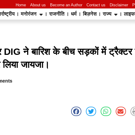
Home
About us
Become an Author
Contact us
Disclaimer
P
र्राष्ट्रीय
मनोरंजन
राजनीति
धर्म
बिज़नेस
राज्य
लाइफ
World Best Business Opportunity in Network Marketing
laminate brands in India
IT Companies in Madurai
IG ने बारिश के बीच सड़कों में ट्रैक्टर
 कर लिया जायजा।
ments