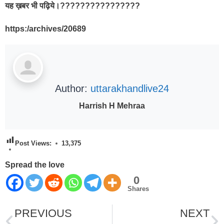
यह ख़बर भी पढ़िये।????????????????
https:/archives/20689
Author:
uttarakhandlive24
Harrish H Mehraa
Post Views:
13,375
Spread the love
0
Shares
PREVIOUS
NEXT