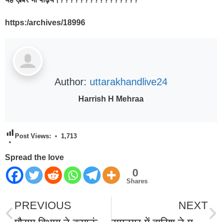
https:/archives/18996
Author:
uttarakhandlive24
Harrish H Mehraa
Post Views:
1,713
Spread the love
0
Shares
PREVIOUS
NEXT