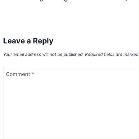
World Best Business Opportunity in Network Marketing
laminate brands in India
IT Companies in Madurai
Leave a Reply
Your email address will not be published.
Required fields are marke
Comment
*