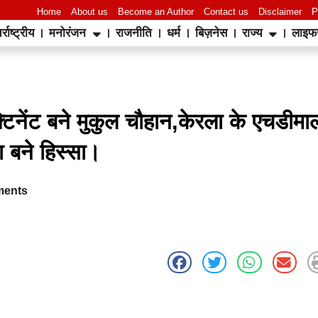
Home
About us
Become an Author
Contact us
Disclaimer
P
र्राष्ट्रीय
मनोरंजन
राजनीति
धर्म
बिज़नेस
राज्य
लाइफ
World Best Business Opportunity in Network Marketing
laminate brands in India
IT Companies in Madurai
्टिनेंट बने मुकुल चौहान,केरला के एचडीमा
ा बने हिस्सा।
ents