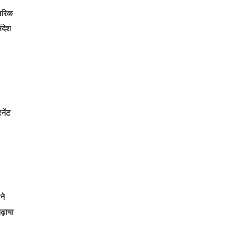
ारिक
ंदेश
नेंट
ने
ढ़ाया