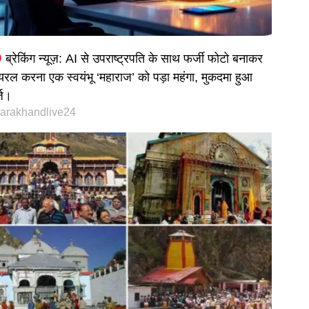
ब्रेकिंग न्यूज़: AI से उपराष्ट्रपति के साथ फर्जी फोटो बनाकर
यरल करना एक स्वयंभू ‘महाराज’ को पड़ा महंगा, मुकदमा हुआ
्ज।
tarakhandlive24