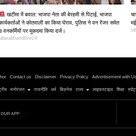
खटीमा में बवाल: भाजपा नेता की बेरहमी से पिटाई, भाजपा
चा
कार्यकर्ताओं ने कोतवाली का किया घेराव, पुलिस ने वन रेंजर समेत
मई 
ut
3 वनकर्मियों पर मुकदमा किया दर्ज।
uttarakhandlive24
Instagram stylish bio
hor
Contact us
Disclaimer
Privacy Policy
Advertisement with U
्ट्रीय
मनोरंजन
राजनीति
धर्म
बिज़नेस
राज्य
लाइफस्टाइल
शिक्षा
स्पोर्
OUR APP