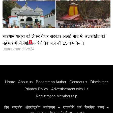
चारधाम यात्रा को लेकर केंद्र सरकार अलर्ट मोड में: उत्तराखंड को
मई माह में मिलेंगी
अर्धसैनिक बल की 15 कंपनियां।
uttarakhandlive24
Instagram stylish bio
Home
About us
Become an Author
Contact us
Disclaimer
Privacy Policy
Advertisement with Us
Registration Membership
होम
राष्ट्रीय
अंतर्राष्ट्रीय
मनोरंजन
राजनीति
धर्म
बिज़नेस
राज्य
लाइफस्टाइल
शिक्षा
स्पोर्ट्स
स्वास्थ्य