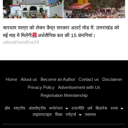
चारधाम यात्रा को लेकर केंद्र सरकार अलर्ट मोड में: उत्तराखंड को
मई माह में मिलेंगी
अर्धसैनिक बल की 15 कंपनियां।
uttarakhandlive24
Instagram stylish bio
Home
About us
Become an Author
Contact us
Disclaimer
Privacy Policy
Advertisement with Us
Registration Membership
होम
राष्ट्रीय
अंतर्राष्ट्रीय
मनोरंजन
राजनीति
धर्म
बिज़नेस
राज्य
लाइफस्टाइल
शिक्षा
स्पोर्ट्स
स्वास्थ्य