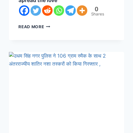
Spread the love
0
Shares
READ MORE