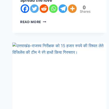
Spread the love
0
Shares
READ MORE