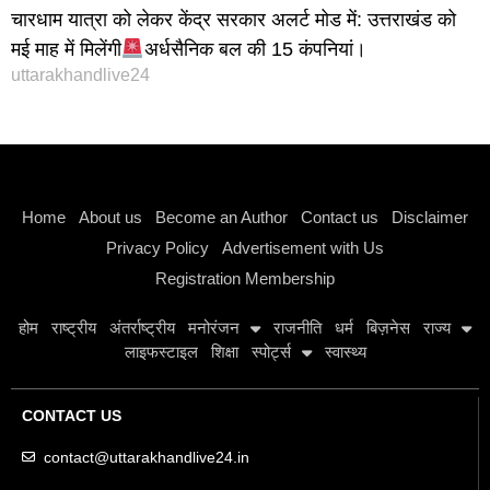
चारधाम यात्रा को लेकर केंद्र सरकार अलर्ट मोड में: उत्तराखंड को
मई माह में मिलेंगी
अर्धसैनिक बल की 15 कंपनियां।
uttarakhandlive24
Instagram stylish bio
Home
About us
Become an Author
Contact us
Disclaimer
Privacy Policy
Advertisement with Us
Registration Membership
होम
राष्ट्रीय
अंतर्राष्ट्रीय
मनोरंजन
राजनीति
धर्म
बिज़नेस
राज्य
लाइफस्टाइल
शिक्षा
स्पोर्ट्स
स्वास्थ्य
CONTACT US
contact@uttarakhandlive24.in