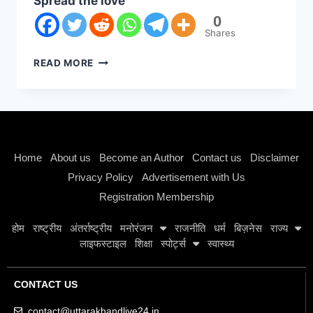
Spread the love
0
Shares
READ MORE
Instagram stylish bio
Home
About us
Become an Author
Contact us
Disclaimer
Privacy Policy
Advertisement with Us
Registration Membership
होम
राष्ट्रीय
अंतर्राष्ट्रीय
मनोरंजन
राजनीति
धर्म
बिज़नेस
राज्य
लाइफस्टाइल
शिक्षा
स्पोर्ट्स
स्वास्थ्य
CONTACT US
contact@uttarakhandlive24.in