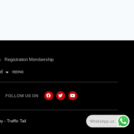
s
Registration Membership
ट्स
स्वास्थ्य
FOLLOW US ON
ny
-
Traffic Tail
WhatsApp us