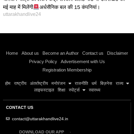
मई माह में मिलेंगी
अर्धसैनिक बल की 15 कंपनियां।
uttarakhandlive24
Instagram stylish bio
Home
About us
Become an Author
Contact us
Disclaimer
Privacy Policy
Advertisement with Us
Registration Membership
होम
राष्ट्रीय
अंतर्राष्ट्रीय
मनोरंजन
राजनीति
धर्म
बिज़नेस
राज्य
लाइफस्टाइल
शिक्षा
स्पोर्ट्स
स्वास्थ्य
CONTACT US
contact@uttarakhandlive24.in
DOWNLOAD OUR APP