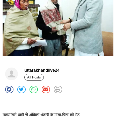
uttarakhandlive24
All Posts
best news portal development company in india
मुख्यमंत्री धामी से अंकिता भंडारी के माता-पिता की भेंट