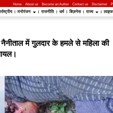
Home
About us
Become an Author
Contact us
Disclaimer
P
र्राष्ट्रीय
मनोरंजन
राजनीति
धर्म
बिज़नेस
राज्य
लाइफ
World Best Business Opportunity in Network Marketing
laminate brands in India
IT Companies in Madurai
: नैनीताल में गुलदार के हमले से महिला की
 घायल।