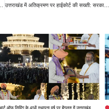
िर्माणाधीन टनल में दो लोको ट्रेनों की भीषण टक्कर, मजदूरों में मची चीख पुकार, 88 मजदूर घायल।
उत्तराखंड में अतिक्रमण पर हाईकोर्ट की सख्ती: सरकारी जमीन पर कब्जे बर्दाश्त नहीं: सड़कों से वन भूमि तक कब्जों की जियो-मैपिंग पर 8 जनवरी तक तमाम सचिवों से रिपोर
आर्ट ऑफ लिविंग के 45वें स्थापना वर्ष पर बेंगलुरु में उत्तराखंड