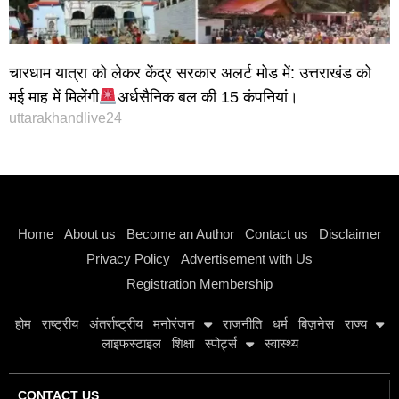
चारधाम यात्रा को लेकर केंद्र सरकार अलर्ट मोड में: उत्तराखंड को
मई माह में मिलेंगी
अर्धसैनिक बल की 15 कंपनियां।
uttarakhandlive24
Instagram stylish bio
Home
About us
Become an Author
Contact us
Disclaimer
Privacy Policy
Advertisement with Us
Registration Membership
होम
राष्ट्रीय
अंतर्राष्ट्रीय
मनोरंजन
राजनीति
धर्म
बिज़नेस
राज्य
लाइफस्टाइल
शिक्षा
स्पोर्ट्स
स्वास्थ्य
CONTACT US