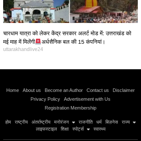
चारधाम यात्रा को लेकर केंद्र सरकार अलर्ट मोड में: उत्तराखंड को
मई माह में मिलेंगी
अर्धसैनिक बल की 15 कंपनियां।
uttarakhandlive24
Instagram stylish bio
Home
About us
Become an Author
Contact us
Disclaimer
Privacy Policy
Advertisement with Us
Registration Membership
होम
राष्ट्रीय
अंतर्राष्ट्रीय
मनोरंजन
राजनीति
धर्म
बिज़नेस
राज्य
लाइफस्टाइल
शिक्षा
स्पोर्ट्स
स्वास्थ्य