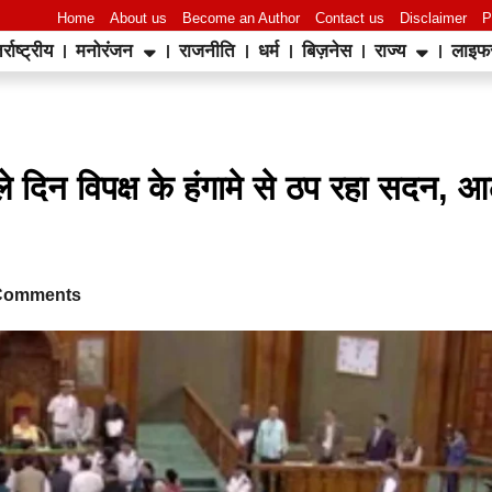
Home
About us
Become an Author
Contact us
Disclaimer
P
र्राष्ट्रीय
मनोरंजन
राजनीति
धर्म
बिज़नेस
राज्य
लाइफ
World Best Business Opportunity in Network Marketing
laminate brands in India
IT Companies in Madurai
 दिन विपक्ष के हंगामे से ठप रहा सदन, 
Comments