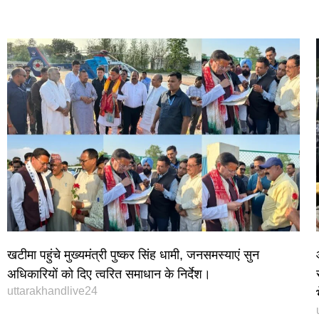
World Best Business Opportunity in Network Marketing
laminate brands in India
IT Companies in Madurai
खटीमा पहुंचे मुख्यमंत्री पुष्कर सिंह धामी, जनसमस्याएं सुन
अधिकारियों को दिए त्वरित समाधान के निर्देश।
uttarakhandlive24