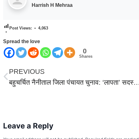
Harrish H Mehraa
Post Views:
4,063
Spread the love
0
Shares
PREVIOUS
बहुचर्चित नैनीताल जिला पंचायत चुनाव: ‘लापता’ सदस्यों का बीजेपी ने किया स्वागत, किडनैपिंग पर कि
World Best Business Opportunity in Network Marketing
laminate brands in India
IT Companies in Madurai
Leave a Reply