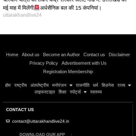
मई माह में मिलेंगी
अर्धसैनिक बल की 15 कंपनियां।
uttarakhandlive24
Instagram stylish bio
Home
About us
Become an Author
Contact us
Disclaimer
Privacy Policy
Advertisement with Us
Registration Membership
होम
राष्ट्रीय
अंतर्राष्ट्रीय
मनोरंजन
राजनीति
धर्म
बिज़नेस
राज्य
लाइफस्टाइल
शिक्षा
स्पोर्ट्स
स्वास्थ्य
CONTACT US
contact@uttarakhandlive24.in
DOWNLOAD OUR APP