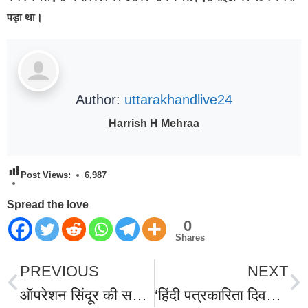
पड़ा था।
Author:
uttarakhandlive24
Harrish H Mehraa
Post Views:
6,987
Spread the love
0
Shares
PREVIOUS
NEXT
ऑपरेशन सिंदूर की सफलता पर मुख्यमंत्री धामी ने ‘एक संवाद : वीर सैनिकों के साथ‘ कार्यक्रम में किया प्रतिभाग।हमारे सैनिकों का शौर्य और त्याग अद्वितीय व भावी पीढ़ी के लिए प्रेरणा दायक : सीएम धामी।
‘हिंदी पत्रकारिता दिवस” खटीमा में आयोजित हुई गोष्ठी, समाज के प्रति मीडिया की जिम्मेदारीयों पर हुई चर्चा, विचार गोष्ठी में वरिष्ठ पत्रकार हुए सम्मानित।