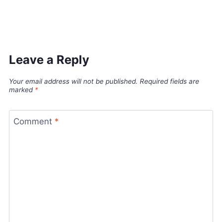
World Best Business Opportunity in Network Marketing
laminate brands in India
IT Companies in Madurai
Leave a Reply
Your email address will not be published.
Required fields are
marked
*
Comment
*