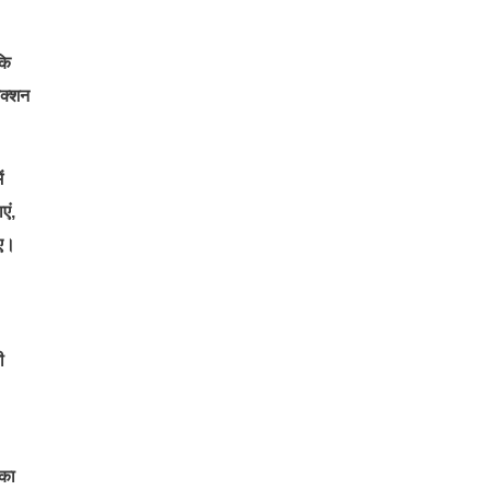
कि
ेक्शन
ं
एं,
ाए।
ी
 का