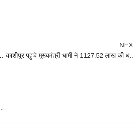
NEX
 मारी बाजी,12वीं के टॉपर बनीं अनुष्का राणा ,10वीं के टॉपर रहे बागेश्वर निवासी कमल सिंह चौहान।
काशीपुर पहुचे मुख्यमंत्री धामी ने 1127.52 लाख की धनराशि से सहायक सम्भागीय कार्यालय काशीपुर, नव निर्मित ऑटोमेटेड ड्राइविंग टेस्ट ट्रैक काशीपुर, हरिद्वार व ऋषिकेश
d
*