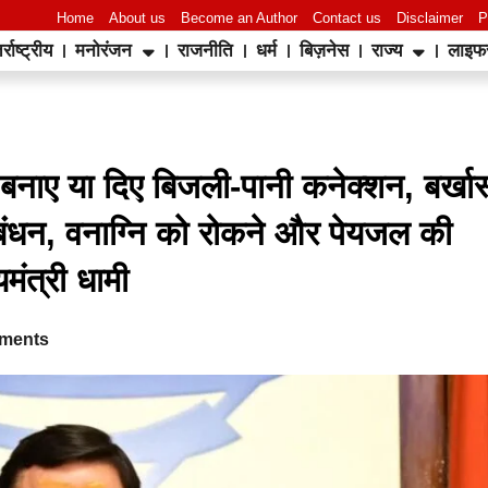
Home
About us
Become an Author
Contact us
Disclaimer
P
र्राष्ट्रीय
मनोरंजन
राजनीति
धर्म
बिज़नेस
राज्य
लाइफ
World Best Business Opportunity in Network Marketing
laminate brands in India
IT Companies in Madurai
नाए या दिए बिजली-पानी कनेक्शन, बर्खास
प्रबंधन, वनाग्नि को रोकने और पेयजल की
यमंत्री धामी
ments