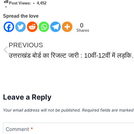
Post Views:
4,452
Spread the love
0
Shares
PREVIOUS
उत्तराखंड बोर्ड का रिजल्ट जारी : 10वीं-12वीं में लड़कियों ने फिर
World Best Business Opportunity in Network Marketing
laminate brands in India
IT Companies in Madurai
Leave a Reply
Your email address will not be published.
Required fields are marke
Comment
*