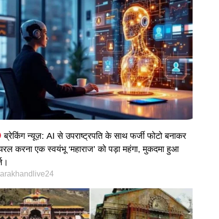
ब्रेकिंग न्यूज़: AI से उपराष्ट्रपति के साथ फर्जी फोटो बनाकर
यरल करना एक स्वयंभू ‘महाराज’ को पड़ा महंगा, मुकदमा हुआ
्ज।
tarakhandlive24