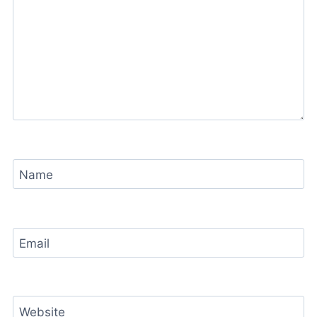
Name
Email
Website