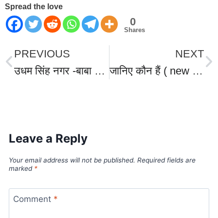
Spread the love
0
Shares
PREVIOUS
NEXT
उधम सिंह नगर -बाबा तरसेम की हत्याकांड का मुख्य आरोपी सरबजीत सिंह पुलिस को चकमा देकर कस्टडी से हुआ फरार, बॉर्डर में हाई अलर्ट जारी,
जानिए कौन हैं ( new Chief Secretary of uttarakhand ) उत्तराखंड के नए मुख्य सचिव आई ए एस आनंद बर्द्धन? लंबा प्रशासनिक अनुभव, कई जिलों के रहे डीएम।
World Best Business Opportunity in Network Marketing
laminate brands in India
IT Companies in Madurai
Leave a Reply
Your email address will not be published.
Required fields are
marked
*
Comment
*