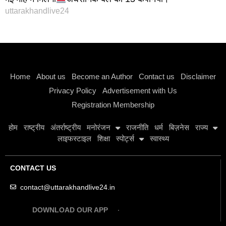
uttarakhandlive24
Instagram stylish bio
Home
About us
Become an Author
Contact us
Disclaimer
Privacy Policy
Advertisement with Us
Registration Membership
होम
राष्ट्रीय
अंतर्राष्ट्रीय
मनोरंजन
राजनीति
धर्म
बिज़नेस
राज्य
लाइफस्टाइल
शिक्षा
स्पोर्ट्स
स्वास्थ्य
CONTACT US
contact@uttarakhandlive24.in
DOWNLOAD OUR APP