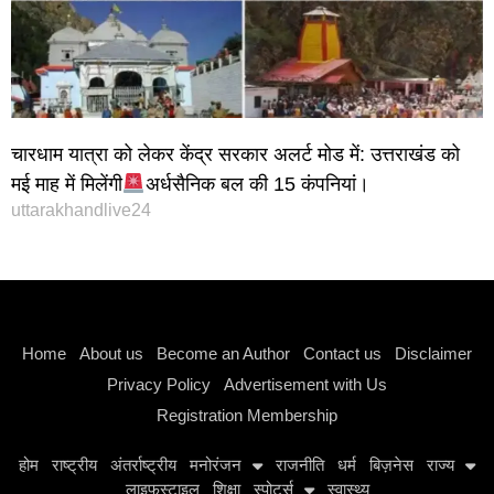
चारधाम यात्रा को लेकर केंद्र सरकार अलर्ट मोड में: उत्तराखंड को
मई माह में मिलेंगी
अर्धसैनिक बल की 15 कंपनियां।
uttarakhandlive24
Instagram stylish bio
Home
About us
Become an Author
Contact us
Disclaimer
Privacy Policy
Advertisement with Us
Registration Membership
होम
राष्ट्रीय
अंतर्राष्ट्रीय
मनोरंजन
राजनीति
धर्म
बिज़नेस
राज्य
लाइफस्टाइल
शिक्षा
स्पोर्ट्स
स्वास्थ्य