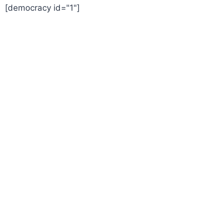
[democracy id="1"]