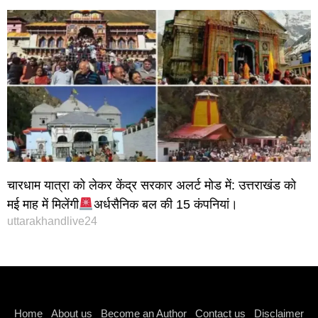
चारधाम यात्रा को लेकर केंद्र सरकार अलर्ट मोड में: उत्तराखंड को
मई माह में मिलेंगी
अर्धसैनिक बल की 15 कंपनियां।
uttarakhandlive24
Instagram stylish bio
Home
About us
Become an Author
Contact us
Disclaimer