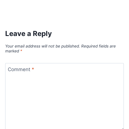
World Best Business Opportunity in Network Marketing
laminate brands in India
IT Companies in Madurai
Leave a Reply
Your email address will not be published.
Required fields are
marked
*
Comment
*