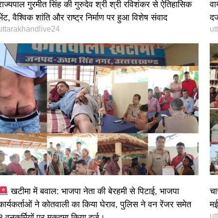
राज्यपाल गुरमीत सिंह की गुरुदेव श्री श्री रविशंकर से ऐतिहासिक
वा
भेंट, वैश्विक शांति और राष्ट्र निर्माण पर हुआ विशेष संवाद
दर
uttarakhandlive24
ut
खटीमा में बवाल: भाजपा नेता की बेरहमी से पिटाई, भाजपा
चा
कार्यकर्ताओं ने कोतवाली का किया घेराव, पुलिस ने वन रेंजर समेत
मई 
ut
3 वनकर्मियों पर मुकदमा किया दर्ज।