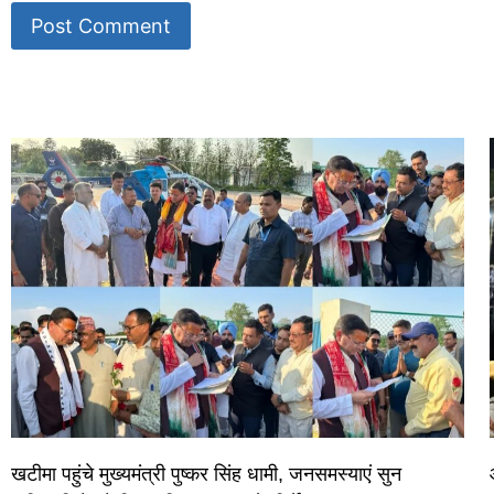
World Best Business Opportunity in Network Marketing
laminate brands in India
IT Companies in Madurai
खटीमा पहुंचे मुख्यमंत्री पुष्कर सिंह धामी, जनसमस्याएं सुन