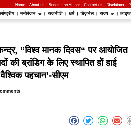
Home
About us
Become an Author
Contact us
Disclaimer
P
र्राष्ट्रीय
मनोरंजन
राजनीति
धर्म
बिज़नेस
राज्य
लाइफ
World Best Business Opportunity in Network Marketing
laminate brands in India
IT Companies in Madurai
क केन्द्र, “विश्व मानक दिवस“ पर आयोजित
दों की ब्रांडिग के लिए स्थापित हों हाई
ही वैश्विक पहचान’-सीएम
Comments