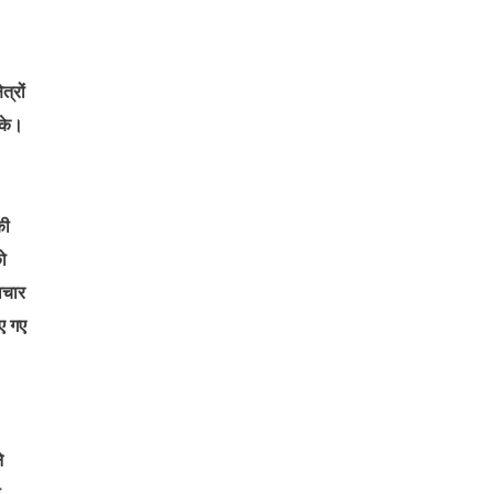
्रों
सके।
की
को
वाचार
िए गए
े
ी