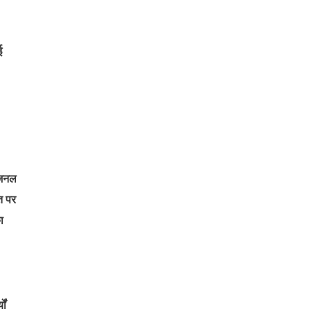
ई
रीजनल
त पर
ा
ों