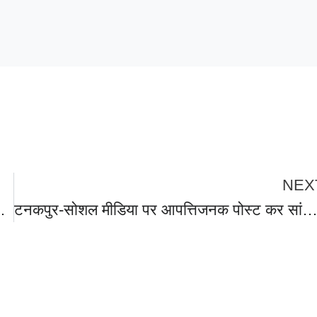
NEX
दनाक माैत,पूरे क्षेत्र में छायी शोक की लहर।
टनकपुर-सोशल मीडिया पर आपत्तिजनक पोस्ट कर सांप्रदायिक सौहार्द बिगाड़ने का प्रयास, भड़के हिंदूवादी संगठनों लोगों ने कोतवाली का किया घेराव, आरोपी पूर्व सभासद के खिलाफ दी