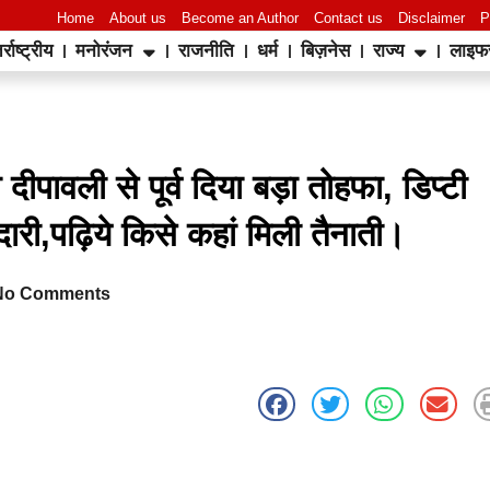
Home
About us
Become an Author
Contact us
Disclaimer
P
र्राष्ट्रीय
मनोरंजन
राजनीति
धर्म
बिज़नेस
राज्य
लाइफ
World Best Business Opportunity in Network Marketing
laminate brands in India
IT Companies in Madurai
ो दीपावली से पूर्व दिया बड़ा तोहफा, डिप्टी
्मेदारी,पढ़िये किसे कहां मिली तैनाती।
No Comments