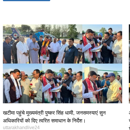
World Best Business Opportunity in Network Marketing
laminate brands in India
IT Companies in Madurai
खटीमा पहुंचे मुख्यमंत्री पुष्कर सिंह धामी, जनसमस्याएं सुन
अधिकारियों को दिए त्वरित समाधान के निर्देश।
uttarakhandlive24