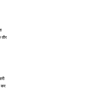
ेश
े तौर
भारी
ी कर