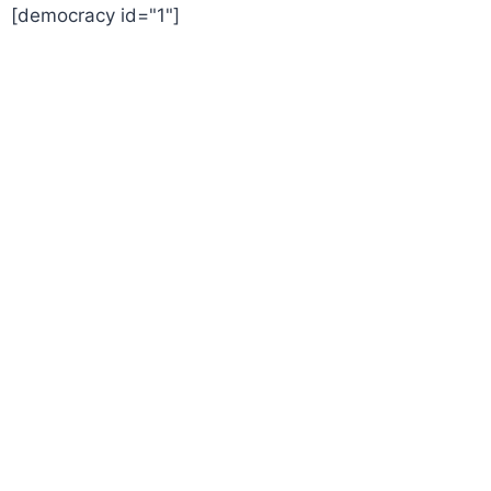
[democracy id="1"]