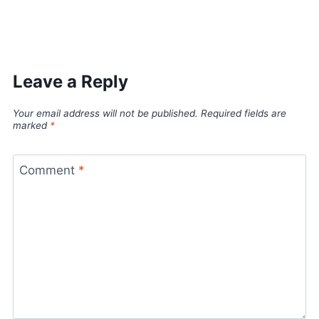
World Best Business Opportunity in Network Marketing
laminate brands in India
IT Companies in Madurai
Leave a Reply
Your email address will not be published.
Required fields are
marked
*
Comment
*