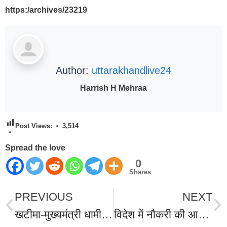
https:/archives/23219
Author:
uttarakhandlive24
Harrish H Mehraa
Post Views:
3,514
Spread the love
0
Shares
PREVIOUS
NEXT
खटीमा-मुख्यमंत्री धामी के जन्मदिन पर भाजपा कार्यकर्ताओं ने मैराथन का आयोजन, 6 वार्षिय अंकित से लेकर 62 वर्षीय गंगा देवी समेत 2000 युवा दौड़े सड़कों पर,प्रथम स्थान पर सुमित व अंकिता ने मारी बाजी।
विदेश में नौकरी की आड़ में थाईलैंड में बेचे उत्तराखंड के 7 नौजवान, धोखाधड़ी करने वाले गैंग के मुख्य आरोपी को बनबसा पुलिस ने गुजरात से दबोचा,खटीमा निवासी आरोपी राहुल उपाध्याय के दुबई भागने की आंशका।