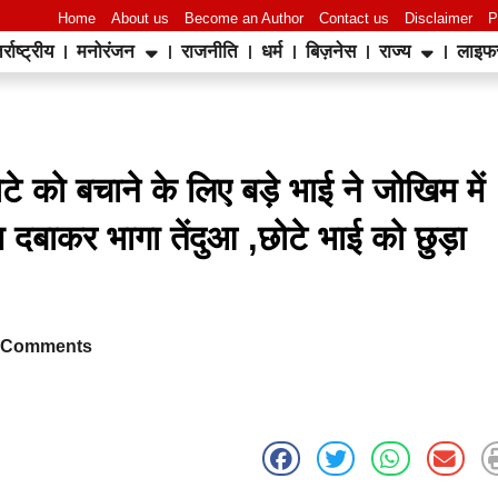
Home
About us
Become an Author
Contact us
Disclaimer
P
र्राष्ट्रीय
मनोरंजन
राजनीति
धर्म
बिज़नेस
राज्य
लाइफ
World Best Business Opportunity in Network Marketing
laminate brands in India
IT Companies in Madurai
 को बचाने के लिए बड़े भाई ने जोखिम में
 दबाकर भागा तेंदुआ ,छोटे भाई को छुड़ा
 Comments