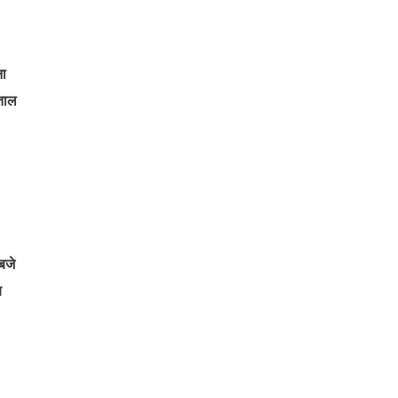
ना
पताल
बजे
ब