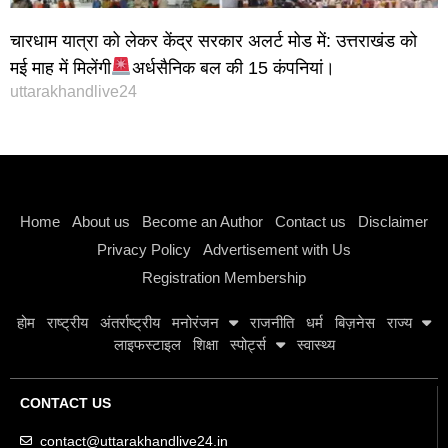
चारधाम यात्रा को लेकर केंद्र सरकार अलर्ट मोड में: उत्तराखंड को
मई माह में मिलेंगी
अर्धसैनिक बल की 15 कंपनियां।
uttarakhandlive24
Instagram stylish bio
Home
About us
Become an Author
Contact us
Disclaimer
Privacy Policy
Advertisement with Us
Registration Membership
होम
राष्ट्रीय
अंतर्राष्ट्रीय
मनोरंजन
राजनीति
धर्म
बिज़नेस
राज्य
लाइफस्टाइल
शिक्षा
स्पोर्ट्स
स्वास्थ्य
CONTACT US
contact@uttarakhandlive24.in