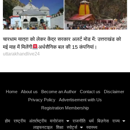
चारधाम यात्रा को लेकर केंद्र सरकार अलर्ट मोड में: उत्तराखंड को
मई माह में मिलेंगी
अर्धसैनिक बल की 15 कंपनियां।
uttarakhandlive24
Instagram stylish bio
Home
About us
Become an Author
Contact us
Disclaimer
Privacy Policy
Advertisement with Us
Registration Membership
होम
राष्ट्रीय
अंतर्राष्ट्रीय
मनोरंजन
राजनीति
धर्म
बिज़नेस
राज्य
लाइफस्टाइल
शिक्षा
स्पोर्ट्स
स्वास्थ्य