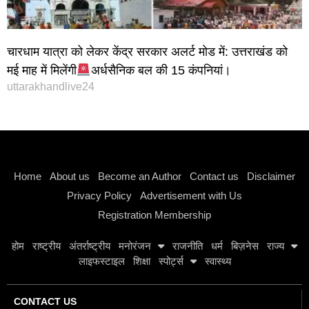
चारधाम यात्रा को लेकर केंद्र सरकार अलर्ट मोड में: उत्तराखंड को
मई माह में मिलेंगी
अर्धसैनिक बल की 15 कंपनियां।
uttarakhandlive24
Instagram stylish bio
Home
About us
Become an Author
Contact us
Disclaimer
Privacy Policy
Advertisement with Us
Registration Membership
होम
राष्ट्रीय
अंतर्राष्ट्रीय
मनोरंजन
राजनीति
धर्म
बिज़नेस
राज्य
लाइफस्टाइल
शिक्षा
स्पोर्ट्स
स्वास्थ्य
CONTACT US