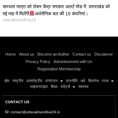
चारधाम यात्रा को लेकर केंद्र सरकार अलर्ट मोड में: उत्तराखंड को
मई माह में मिलेंगी
अर्धसैनिक बल की 15 कंपनियां।
uttarakhandlive24
Instagram stylish bio
Home
About us
Become an Author
Contact us
Disclaimer
Privacy Policy
Advertisement with Us
Registration Membership
होम
राष्ट्रीय
अंतर्राष्ट्रीय
मनोरंजन
राजनीति
धर्म
बिज़नेस
राज्य
लाइफस्टाइल
शिक्षा
स्पोर्ट्स
स्वास्थ्य
CONTACT US
contact@uttarakhandlive24.in