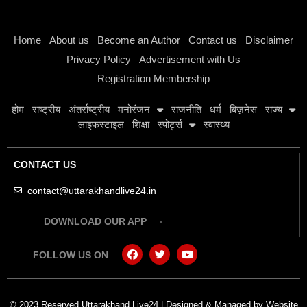
Instagram stylish bio
Home
About us
Become an Author
Contact us
Disclaimer
Privacy Policy
Advertisement with Us
Registration Membership
होम
राष्ट्रीय
अंतर्राष्ट्रीय
मनोरंजन
राजनीति
धर्म
बिज़नेस
राज्य
लाइफस्टाइल
शिक्षा
स्पोर्ट्स
स्वास्थ्य
CONTACT US
contact@uttarakhandlive24.in
DOWNLOAD OUR APP
FOLLOW US ON
© 2023 Reserved Uttarakhand Live24 | Designed & Managed by
Website