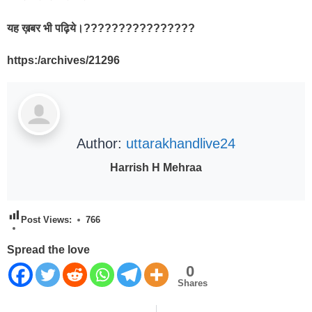
यह ख़बर भी पढ़िये।????????????????
https:/archives/21296
Author:
uttarakhandlive24
Harrish H Mehraa
Post Views:
766
Spread the love
0
Shares