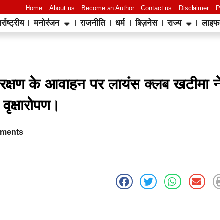
Home
About us
Become an Author
Contact us
Disclaimer
P
र्राष्ट्रीय
मनोरंजन
राजनीति
धर्म
बिज़नेस
राज्य
लाइफ
World Best Business Opportunity in Network Marketing
laminate brands in India
IT Companies in Madurai
ण संरक्षण के आवाहन पर लायंस क्लब खटीमा न
 वृक्षारोपण।
ments