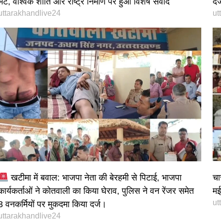
भेंट, वैश्विक शांति और राष्ट्र निर्माण पर हुआ विशेष संवाद
दर
uttarakhandlive24
ut
खटीमा में बवाल: भाजपा नेता की बेरहमी से पिटाई, भाजपा
चा
कार्यकर्ताओं ने कोतवाली का किया घेराव, पुलिस ने वन रेंजर समेत
मई 
ut
3 वनकर्मियों पर मुकदमा किया दर्ज।
uttarakhandlive24