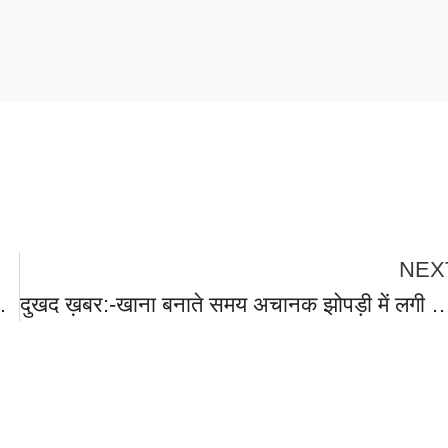
NEX
तराखंड से आया इस सांसद का नाम भी शामिल।
दुखद ख़बर:-खाना बनाते समय अचानक झोपड़ी में लगी भीषण आग, ग्राम चौकीदार की मूकबधिर