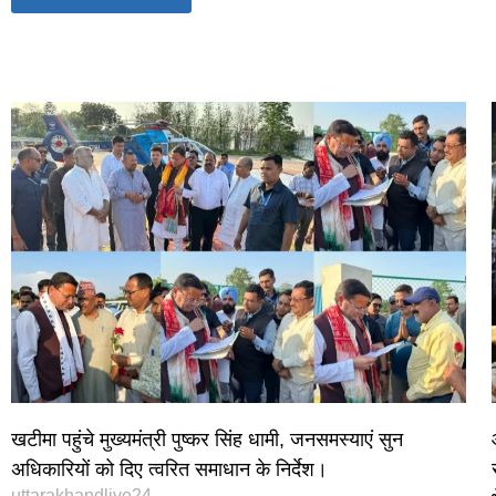
World Best Business Opportunity in Network Marketing
laminate brands in India
IT Companies in Madurai
खटीमा पहुंचे मुख्यमंत्री पुष्कर सिंह धामी, जनसमस्याएं सुन
अधिकारियों को दिए त्वरित समाधान के निर्देश।
uttarakhandlive24