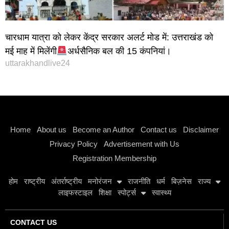
चारधाम यात्रा को लेकर केंद्र सरकार अलर्ट मोड में: उत्तराखंड को
मई माह में मिलेंगी
अर्धसैनिक बल की 15 कंपनियां।
uttarakhandlive24
Instagram stylish bio
Home
About us
Become an Author
Contact us
Disclaimer
Privacy Policy
Advertisement with Us
Registration Membership
होम
राष्ट्रीय
अंतर्राष्ट्रीय
मनोरंजन
राजनीति
धर्म
बिज़नेस
राज्य
लाइफस्टाइल
शिक्षा
स्पोर्ट्स
स्वास्थ्य
CONTACT US