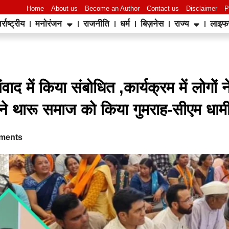
Home
About us
Become an Author
Contact us
Disclaimer
P
र्राष्ट्रीय
मनोरंजन
राजनीति
धर्म
बिज़नेस
राज्य
लाइफ
World Best Business Opportunity in Network Marketing
laminate brands in India
IT Companies in Madurai
ंवाद में किया संबोधित ,कार्यक्रम में लोगों न
ं ने थारू समाज को किया गुमराह-सीएम धा
ments