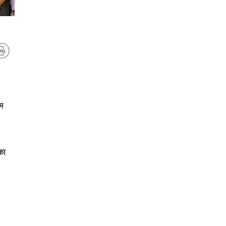
एम
का