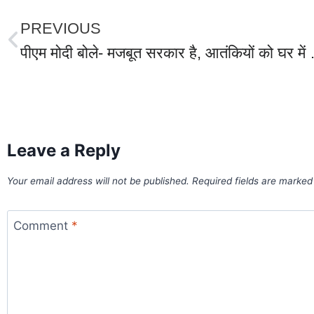
PREVIOUS
पीएम मोदी बोले- मजबूत सरकार है, आतंकियों को घ
World Best Business Opportunity in Network Marketing
laminate brands in India
IT Companies in Madurai
Leave a Reply
Your email address will not be published.
Required fields are marke
Comment
*