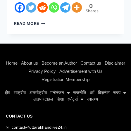
0
Shares
READ MORE
Instagram stylish bio
Home
About us
Become an Author
Contact us
Disclaimer
Privacy Policy
Advertisement with Us
Registration Membership
होम
राष्ट्रीय
अंतर्राष्ट्रीय
मनोरंजन
राजनीति
धर्म
बिज़नेस
राज्य
लाइफस्टाइल
शिक्षा
स्पोर्ट्स
स्वास्थ्य
CONTACT US
contact@uttarakhandlive24.in